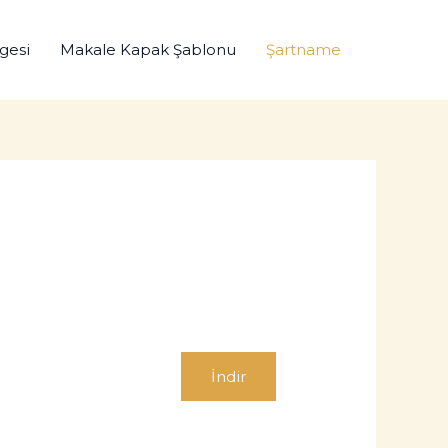
gesi
Makale Kapak Şablonu
Şartname
İndir