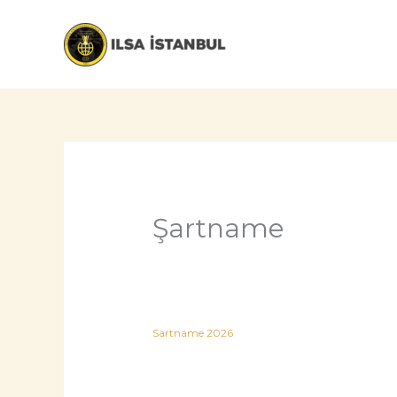
İçeriğe
atla
Şartname
Sartname 2026